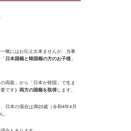
か
で一概にはお伝え出来ませんが、当事
で「
日本国籍と韓国籍の方のお子様
」
人の両親」から「日本か韓国」で生ま
重要です
）両方の国籍を取得
します。
、日本の場合は満22歳（令和4年4月
ん。
い
場合もあります。